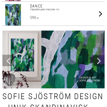
DANCE
Färgstark glad Artposter. A2.
590
KR
SOFIE SJÖSTRÖM DESIGN