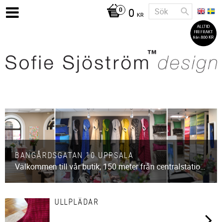
0
KR
BANGÅRDSGATAN 10 UPPSALA
Välkommen till vår butik, 150 meter från centralstationen i Uppsala. Öppet vardagar 10-18, lördagar 10-16.
ULLPLÄDAR