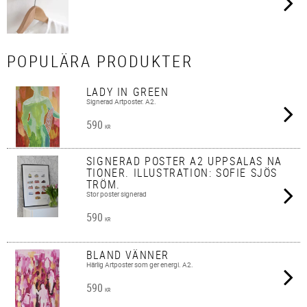
POPULÄRA PRODUKTER
LADY IN GREEN
Signerad Artposter. A2.
590
KR
SIGNERAD POSTER A2 UPPSALAS NA
TIONER. ILLUSTRATION: SOFIE SJÖS
TRÖM.
Stor poster signerad
590
KR
BLAND VÄNNER
Härlig Artposter som ger energi. A2.
590
KR