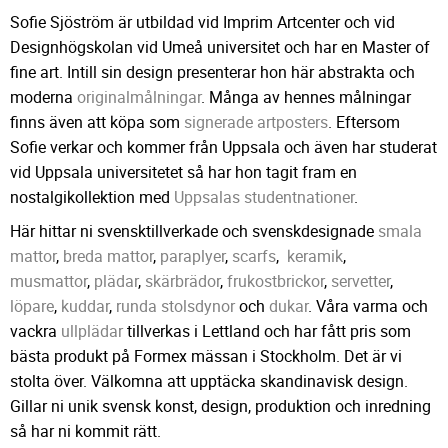
Sofie Sjöström är utbildad vid Imprim Artcenter och vid
Designhögskolan vid Umeå universitet och har en Master of
fine art. Intill sin design presenterar hon här abstrakta och
moderna
originalmålningar
. Många av hennes målningar
finns även att köpa som
signerade artposters
. Eftersom
Sofie verkar och kommer från Uppsala och även har studerat
vid Uppsala universitetet så har hon tagit fram en
nostalgikollektion med
Uppsalas studentnationer
.
Här hittar ni svensktillverkade och svenskdesignade
smala
mattor
,
breda mattor
,
paraplyer
,
scarfs
,
keramik
,
musmattor
,
plädar
,
skärbrädor
,
frukostbrickor
,
servetter
,
löpare
,
kuddar
,
runda stolsdynor
och
dukar
. Våra varma och
vackra
ullplädar
tillverkas i Lettland och har fått pris som
bästa produkt på Formex mässan i Stockholm. Det är vi
stolta över. Välkomna att upptäcka skandinavisk design.
Gillar ni unik svensk konst, design, produktion och inredning
så har ni kommit rätt.