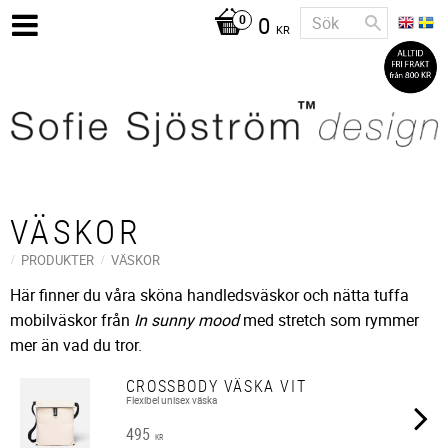
0
KR
VÄSKOR
PRODUKTER
VÄSKOR
Här finner du våra sköna handledsväskor och nätta tuffa
mobilväskor från
In sunny mood
med stretch som rymmer
mer än vad du tror.
CROSSBODY VÄSKA VIT
Flexibel unisex väska
495
KR