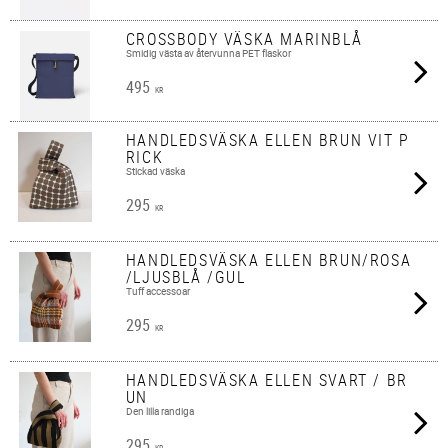
CROSSBODY VÄSKA MARINBLÅ
Smidig västa av återvunna PET flaskor
495
KR
HANDLEDSVÄSKA ELLEN BRUN VIT P
RICK
Stickad väska
295
KR
HANDLEDSVÄSKA ELLEN BRUN/ROSA
/LJUSBLÅ /GUL
Tuff accessoar
295
KR
HANDLEDSVÄSKA ELLEN SVART / BR
UN
Den lilla randiga
295