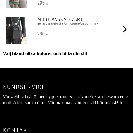
295
KR
MOBILVÄSKA SVART
Behändig axelväska för mobiltelefon och smink
295
KR
Välj bland olika kulörer och hitta din stil.
KUNDSERVICE
Vår webbsida är öppen dygnet runt. Vi strävar efter att besvara ert e-
mail så fort som möjligt. Vår maximala väntetid vid frågor är 48 h.
KONTAKT