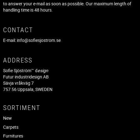
to answer your e-mail as soon as possible. Our maximum length of
handling time is 48 hours.
CONTACT
E-mail:
info@sofiesjostrom.se
ADDRESS
Sofie Sjöström™ d
esign
Futur industridesign AB
Sävja vråkväg 7
757 56 Uppsala, SWEDEN
SORTIMENT
New
Carpets
Furnitures