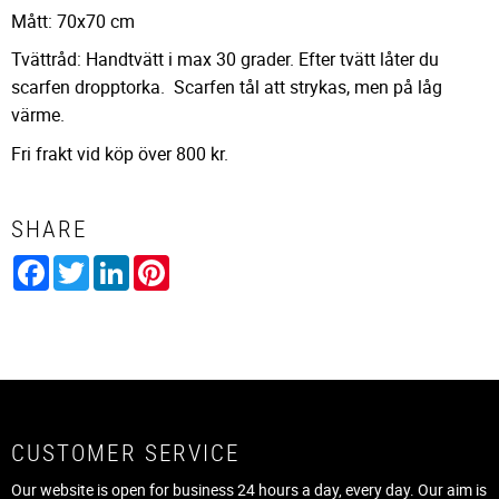
Mått: 70x70 cm
Tvättråd: Handtvätt i max 30 grader.
Efter tvätt låter du
scarfen dropptorka. Scarfen tål att strykas, men på låg
värme.
Fri frakt vid köp över 800 kr.
SHARE
Facebook
Twitter
LinkedIn
Pinterest
CUSTOMER SERVICE
Our website is open for business 24 hours a day, every day. Our aim is