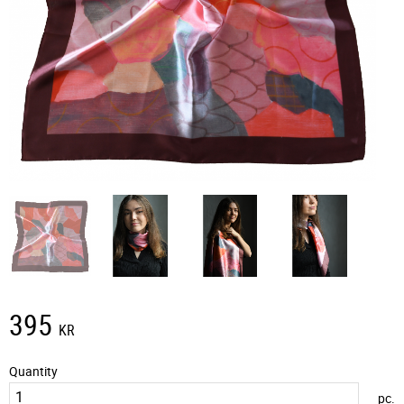
395
KR
Quantity
pc.