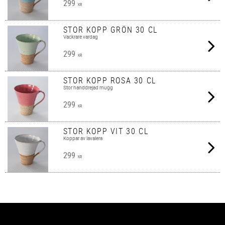
299
KR
STOR KOPP GRÖN 30 CL
Vackrare vardag
299
KR
STOR KOPP ROSA 30 CL
Stor handdrejad mugg
299
KR
STOR KOPP VIT 30 CL
Koppar av lavalera
299
KR