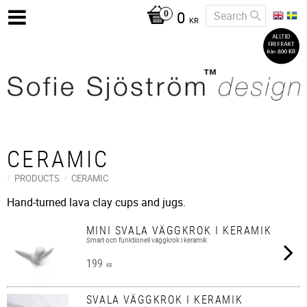
0
KR
CERAMIC
PRODUCTS
CERAMIC
Hand-turned lava clay cups and jugs.
MINI SVALA VÄGGKROK I KERAMIK
Smart och funktionell väggkrok i keramik
199
KR
SVALA VÄGGKROK I KERAMIK