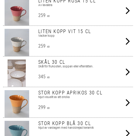
LITEN KOPP ROSA 15 CL
Av lavalera
259
KR
LITEN KOPP VIT 15 CL
Vacker kopp
259
KR
SKÅL 30 CL
Skål för frukosten, soppan eller efterrätten.
345
KR
STOR KOPP APRIKOS 30 CL
Njut visuellt av att dricka
299
KR
STOR KOPP BLÅ 30 CL
Njut av vardagen med handdrejad keramik