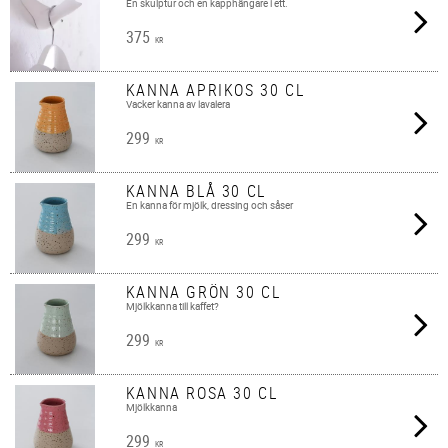
En skulptur och en kapphängare i ett.
375
KR
KANNA APRIKOS 30 CL
Vacker kanna av lavalera
299
KR
KANNA BLÅ 30 CL
En kanna för mjölk, dressing och såser
299
KR
KANNA GRÖN 30 CL
Mjölkkanna till kaffet?
299
KR
KANNA ROSA 30 CL
Mjölkkanna
299
KR