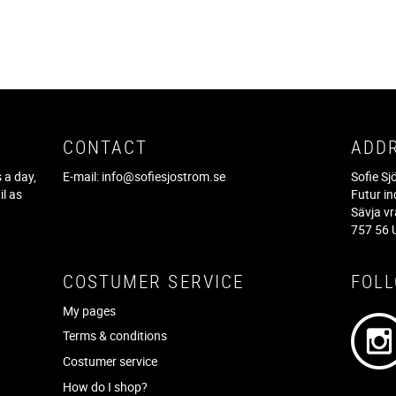
CONTACT
ADD
 a day,
E-mail:
info@sofiesjostrom.se
Sofie S
il as
Futur in
f
Sävja v
757 56 
COSTUMER SERVICE
FOL
My pages
Terms & conditions
Costumer service
How do I shop?