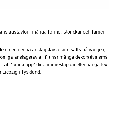
nslagstavlor i många former, storlekar och färger
 möten med denna anslagstavla som sätts på väggen,
rsonliga anslagstavla i filt har många dekorativa små
för att "pinna upp" dina minneslappar eller hänga tex
 Liepzig i Tyskland.