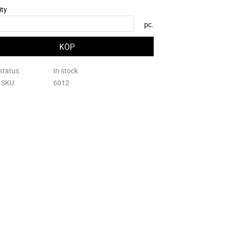
ity
pc.
status
In stock
e SKU
6012