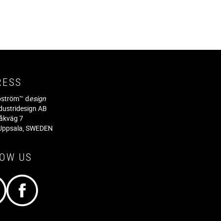
RESS
jöström™ d
esign
dustridesign AB
råkväg 7
Uppsala, SWEDEN
LOW US