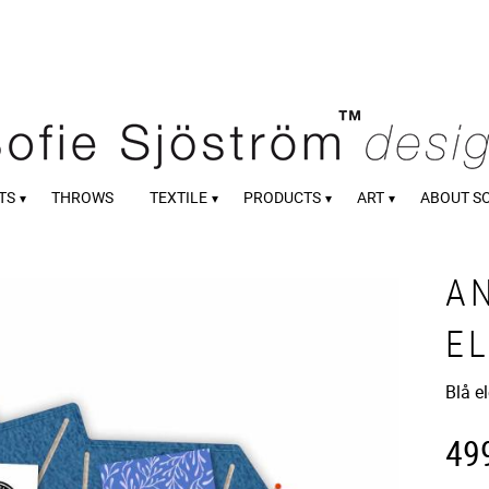
TS
THROWS
TEXTILE
PRODUCTS
ART
ABOUT S
A
EL
Blå e
49