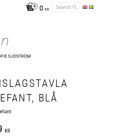
0
KR
OFIE SJÖSTRÖM
NSLAGSTAVLA
EFANT, BLÅ
lefant
9
KR