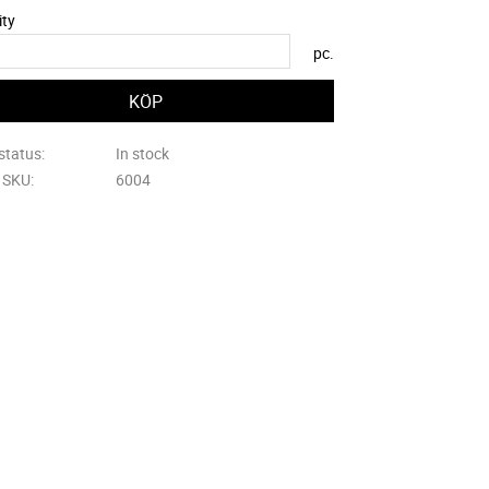
ity
pc.
status
In stock
e SKU
6004