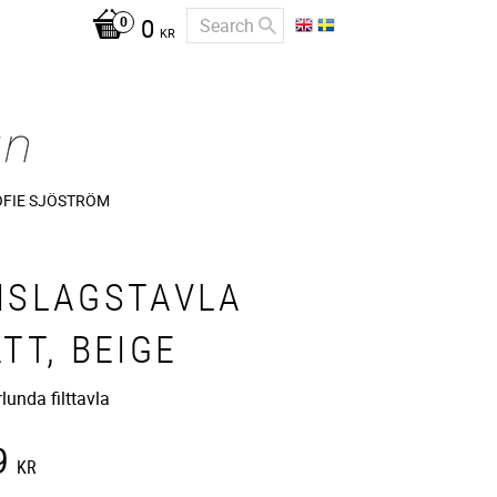
0
KR
OFIE SJÖSTRÖM
NSLAGSTAVLA
TT, BEIGE
lunda filttavla
9
KR