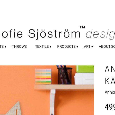
TS
THROWS
TEXTILE
PRODUCTS
ART
ABOUT S
A
KA
Annor
49