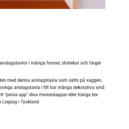
nslagstavlor i många former, storlekar och färger
 möten med denna anslagstavla som sätts på väggen,
rsonliga anslagstavla i filt har många dekorativa små
 att "pinna upp" dina minneslappar eller hänga tex
 Liepzig i Tyskland.