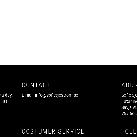
CONTACT
ADD
 a day,
E-mail:
info@sofiesjostrom.se
Sofie S
il as
Futur in
f
Sävja v
757 56 
COSTUMER SERVICE
FOL