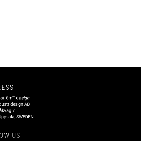
RESS
jöström™ d
esign
dustridesign AB
råkväg 7
Uppsala, SWEDEN
LOW US