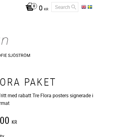
0
KR
OFIE SJÖSTRÖM
LORA PAKET
fritt med rabatt Tre Flora posters signerade i
rmat
500
KR
ity