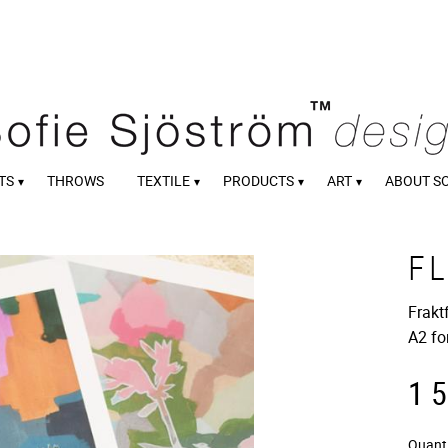
TS
THROWS
TEXTILE
PRODUCTS
ART
ABOUT S
F
Frakt
A2 fo
1 
Quant