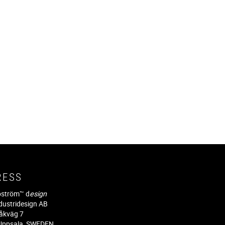
RESS
jöström™ d
esign
dustridesign AB
råkväg 7
Uppsala, SWEDEN