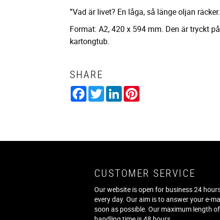
”Vad är livet? En låga, så länge oljan räcker.
Format: A2, 420 x 594 mm. Den är tryckt p
kartongtub.
SHARE
Facebook
Twitter
LinkedIn
Pinterest
CUSTOMER SERVICE
Our website is open for business 24 hours
every day. Our aim is to answer your e-ma
soon as possible. Our maximum length o
handling time is 48 hours.