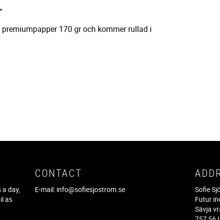
”
å premiumpapper 170 gr och kommer rullad i
CONTACT
ADD
 a day,
E-mail:
info@sofiesjostrom.se
Sofie S
il as
Futur in
f
Sävja v
757 56 