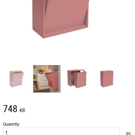
748
KR
Quantity
pc.