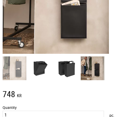
748
KR
Quantity
pc.