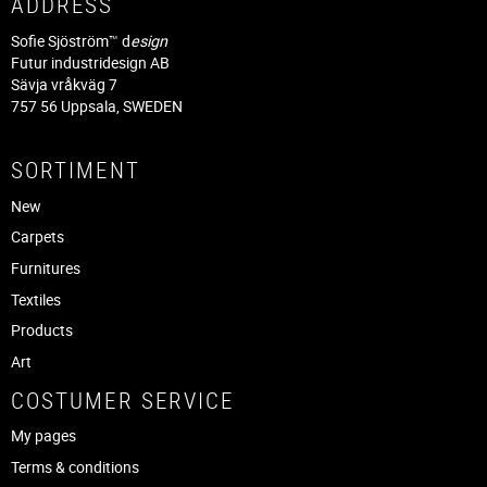
ADDRESS
Sofie Sjöström™ d
esign
Futur industridesign AB
Sävja vråkväg 7
757 56 Uppsala, SWEDEN
SORTIMENT
New
Carpets
Furnitures
Textiles
Products
Art
COSTUMER SERVICE
My pages
Terms & conditions