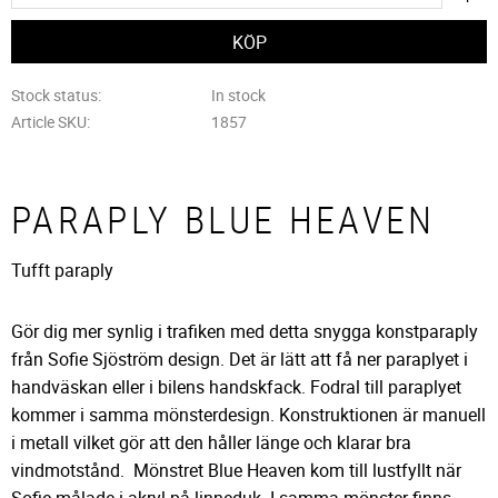
Stock status
In stock
Article SKU
1857
PARAPLY BLUE HEAVEN
Tufft paraply
Gör dig mer synlig i trafiken med detta snygga konstparaply
från Sofie Sjöström design. Det är lätt att få ner paraplyet i
handväskan eller i bilens handskfack. Fodral till paraplyet
kommer i samma mönsterdesign. Konstruktionen är manuell
i metall vilket gör att den håller länge och klarar bra
vindmotstånd. Mönstret Blue Heaven kom till lustfyllt när
Sofie målade i akryl på linneduk. I samma mönster finns