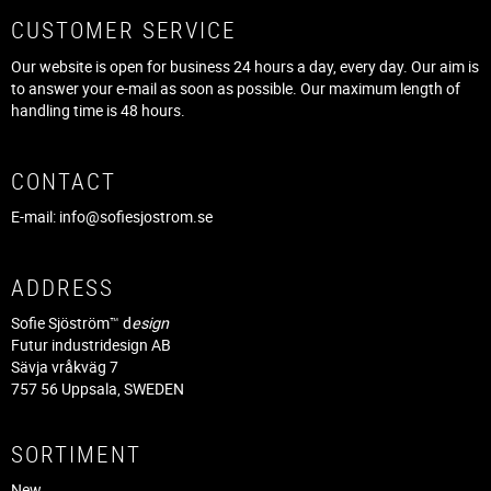
CUSTOMER SERVICE
Our website is open for business 24 hours a day, every day. Our aim is
to answer your e-mail as soon as possible. Our maximum length of
handling time is 48 hours.
CONTACT
E-mail:
info@sofiesjostrom.se
ADDRESS
Sofie Sjöström™ d
esign
Futur industridesign AB
Sävja vråkväg 7
757 56 Uppsala, SWEDEN
SORTIMENT
New