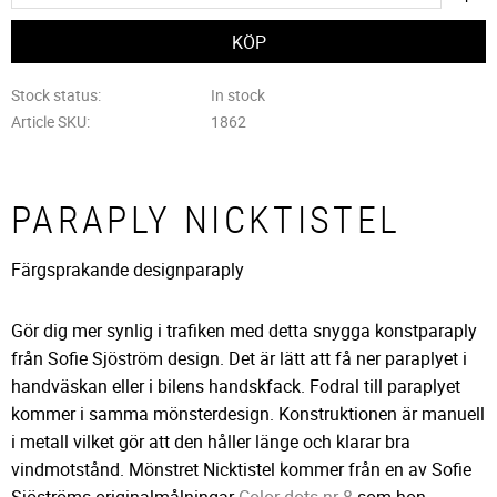
Stock status
In stock
Article SKU
1862
PARAPLY NICKTISTEL
Färgsprakande designparaply
Gör dig mer synlig i trafiken med detta snygga konstparaply
från Sofie Sjöström design. Det är lätt att få ner paraplyet i
handväskan eller i bilens handskfack. Fodral till paraplyet
kommer i samma mönsterdesign. Konstruktionen är manuell
i metall vilket gör att den håller länge och klarar bra
vindmotstånd. Mönstret Nicktistel kommer från en av Sofie
Sjöströms originalmålningar
Color dots nr 8
som hon