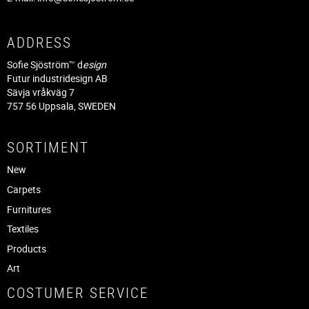
ADDRESS
Sofie Sjöström™ d
esign
Futur industridesign AB
Sävja vråkväg 7
757 56 Uppsala, SWEDEN
SORTIMENT
New
Carpets
Furnitures
Textiles
Products
Art
COSTUMER SERVICE