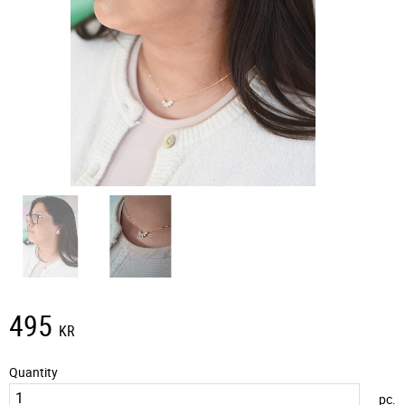
495
KR
Quantity
pc.