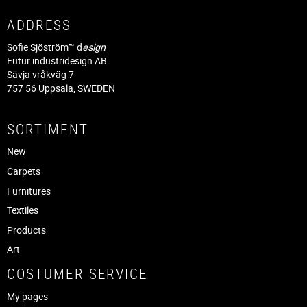
ADDRESS
Sofie Sjöström™ d
esign
Futur industridesign AB
Sävja vråkväg 7
757 56 Uppsala, SWEDEN
SORTIMENT
New
Carpets
Furnitures
Textiles
Products
Art
COSTUMER SERVICE
My pages