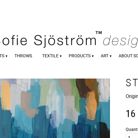
TS
THROWS
TEXTILE
PRODUCTS
ART
ABOUT S
S
Origi
16
Quant