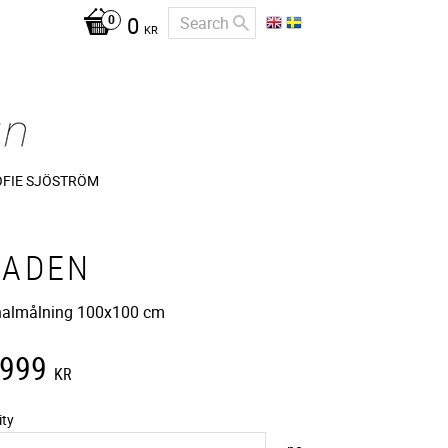
0
KR
OFIE SJÖSTRÖM
TADEN
nalmålning 100x100 cm
 999
KR
ity