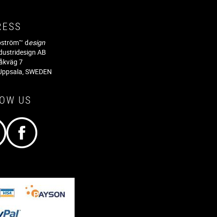
RESS
jöström™ d
esign
dustridesign AB
råkväg 7
Uppsala, SWEDEN
LOW US