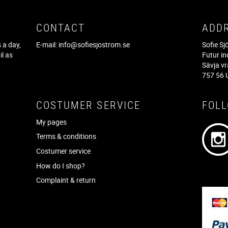
CONTACT
ADD
 a day,
E-mail:
info@sofiesjostrom.se
Sofie S
il as
Futur in
f
Sävja v
757 56 
COSTUMER SERVICE
FOL
My pages
Terms & conditions
Costumer service
How do I shop?
Complaint & return