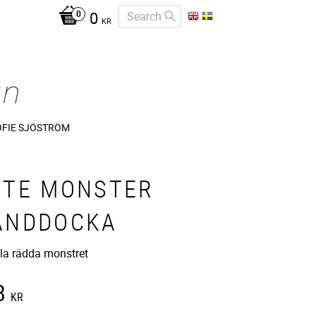
0
KR
OFIE SJÖSTRÖM
UTE MONSTER
ANDDOCKA
illa rädda monstret
8
KR