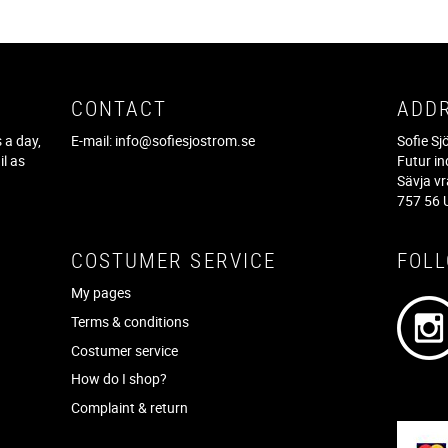
CONTACT
ADD
 a day,
E-mail:
info@sofiesjostrom.se
Sofie S
il as
Futur in
f
Sävja v
757 56 
COSTUMER SERVICE
FOL
My pages
Terms & conditions
Costumer service
How do I shop?
Complaint & return