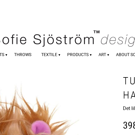
TS
THROWS
TEXTILE
PRODUCTS
ART
ABOUT S
T
H
Det l
39