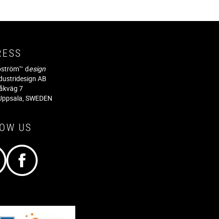
RESS
jöström™ d
esign
dustridesign AB
råkväg 7
Uppsala, SWEDEN
LOW US