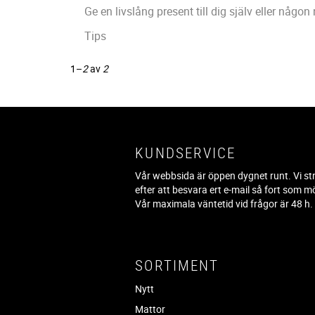
Ge en livslång present till dig själv eller någon
Tips
1–
2
av
2
KUNDSERVICE
Vår webbsida är öppen dygnet runt. Vi st
efter att besvara ert e-mail så fort som mö
Vår maximala väntetid vid frågor är 48 h
SORTIMENT
Nytt
Mattor