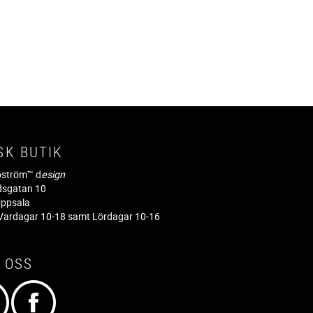
SK BUTIK
jöström™ d
esign
dsgatan 10
ppsala
ardagar 10-18 samt Lördagar 10-16
 OSS