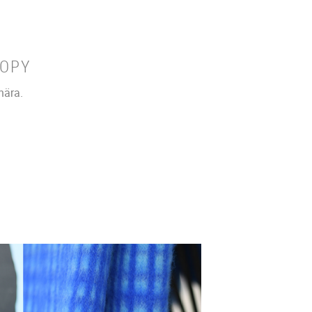
COPY
 nära.