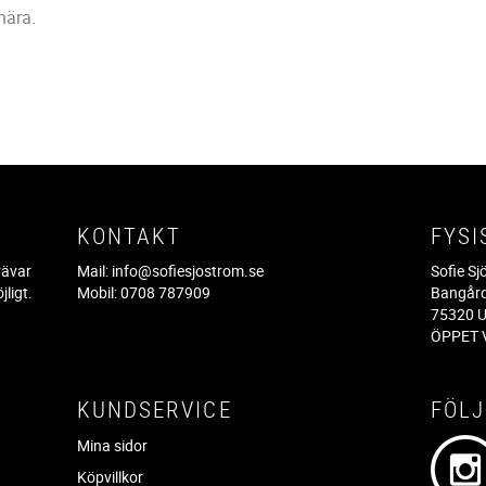
 nära.
KONTAKT
FYSI
rävar
Mail:
info@sofiesjostrom.se
Sofie S
jligt.
Mobil: 0708 787909
Bangår
.
75320 U
ÖPPET V
KUNDSERVICE
FÖLJ
Mina sidor
Köpvillkor