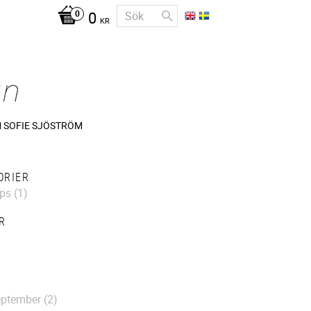
0
KR
 SOFIE SJÖSTRÖM
ORIER
ps (1)
R
ptember (2)