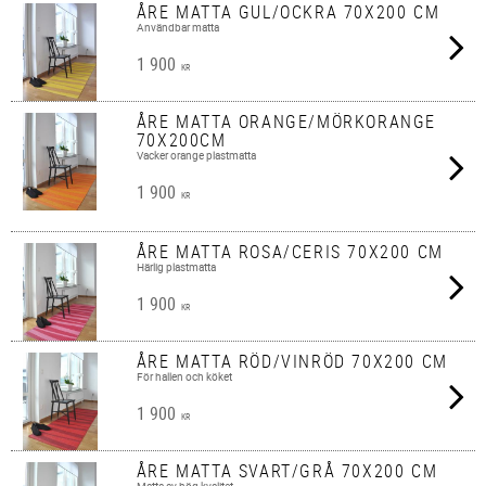
ÅRE MATTA GUL/OCKRA 70X200 CM
Användbar matta
1 900
KR
ÅRE MATTA ORANGE/MÖRKORANGE
70X200CM
Vacker orange plastmatta
1 900
KR
ÅRE MATTA ROSA/CERIS 70X200 CM
Härlig plastmatta
1 900
KR
ÅRE MATTA RÖD/VINRÖD 70X200 CM
För hallen och köket
1 900
KR
ÅRE MATTA SVART/GRÅ 70X200 CM