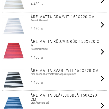
4 480
KR
ÅRE MATTA GRÅ/VIT 150X220 CM
Svensktillverkad
4 480
KR
ÅRE MATTA RÖD/VINRÖD 150X220 C
M
Svensktillverkad
4 480
KR
ÅRE MATTA SVART/VIT 150X220 CM
Bred användbar matta till många utrymmen.
4 480
KR
ÅRE MATTA BLÅ/LJUSBLÅ 150X220
CM
Stor Årematta blå