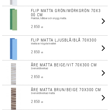
FLIP MATTA GRÖN/MÖRKGRÖN 70X3
00 CM
Praktisk, hållbar och snygg matta.
2 850
KR
FLIP MATTA LJUSBLÅ/BLÅ 70X300
Matta av högsta kvalitet
2 850
KR
ÅRE MATTA BEIGE/VIT 70X300 CM
Svensktillverkad
2 850
KR
ÅRE MATTA BRUN/BEIGE 70X300 CM
Svensktillverkad matta
2 850
KR