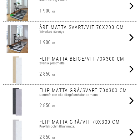
Matta av hög kvalitet
1 900
KR
ÅRE MATTA SVART/VIT 70X200 CM
Tillverkad i Sverige
1 900
KR
FLIP MATTA BEIGE/VIT 70X300 CM
Svensk plastmatta
2 850
KR
FLIP MATTA GRÅ/SVART 70X300 CM
Dammfri och icke allergiframkallande matta.
2 850
KR
FLIP MATTA GRÅ/VIT 70X300 CM
Praktisk och hållbar matta.
2 850
KR