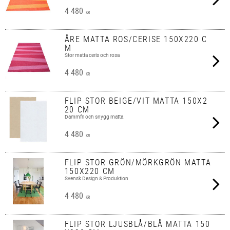
4 480
KR
ÅRE MATTA ROS/CERISE 150X220 C
M
Stor matta ceris och rosa
4 480
KR
FLIP STOR BEIGE/VIT MATTA 150X2
20 CM
Dammfri och snygg matta.
4 480
KR
FLIP STOR GRÖN/MÖRKGRÖN MATTA
150X220 CM
Svensk Design & Produktion
4 480
KR
FLIP STOR LJUSBLÅ/BLÅ MATTA 150