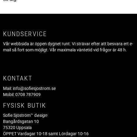
KUNDSERVICE
Vår webbsida är öppen dygnet runt. Vi strävar efter att besvara ert e-
mail så fort som möjligt. Vår maximala väntetid vid frågor är 48 h.
KONTAKT
Mail:
info@sofiesjostrom.se
Mobil: 0708 787909
FYSISK BUTIK
Sofie Sjöström™ d
esign
Bangårdsgatan 10
75320 Uppsala
ÖPPET Vardagar 10-18 samt Lördagar 10-16