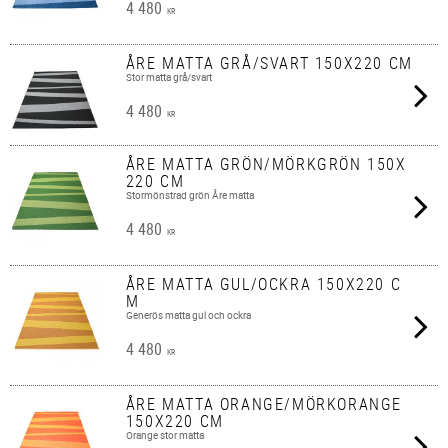
4 480
KR
ÅRE MATTA GRÅ/SVART 150X220 CM
Stor matta grå/svart
4 480
KR
ÅRE MATTA GRÖN/MÖRKGRÖN 150X
220 CM
Stormönstrad grön Åre matta
4 480
KR
ÅRE MATTA GUL/OCKRA 150X220 C
M
Generös matta gul och ockra
4 480
KR
ÅRE MATTA ORANGE/MÖRKORANGE
150X220 CM
Orange stor matta