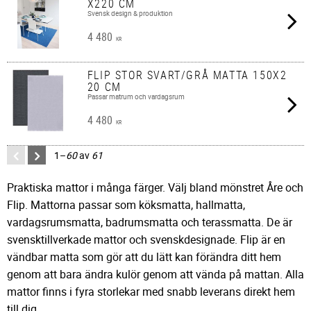
X220 CM
Svensk design & produktion
4 480
KR
FLIP STOR SVART/GRÅ MATTA 150X2
20 CM
Passar matrum och vardagsrum
4 480
KR
1–
60
av
61
Praktiska mattor i många färger. Välj bland mönstret Åre och
Flip. Mattorna passar som köksmatta, hallmatta,
vardagsrumsmatta, badrumsmatta och terassmatta. De är
svensktillverkade mattor och svenskdesignade. Flip är en
vändbar matta som gör att du lätt kan förändra ditt hem
genom att bara ändra kulör genom att vända på mattan. Alla
mattor finns i fyra storlekar med snabb leverans direkt hem
till dig.