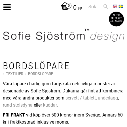
0
KR
BORDSLÖPARE
TEXTILIER
BORDSLÖPARE
Våra löpare i härlig grön färgskala och livliga mönster är
designade av Sofie Sjöström. Dukarna går fint att kombinera
med våra andra produkter som
servett / tablett
,
underlägg
,
rund stolsdyna
eller
kuddar
.
FRI FRAKT
vid köp över 500 kronor inom Sverige. Annars 60
kr i fraktkostnad inklusive moms.