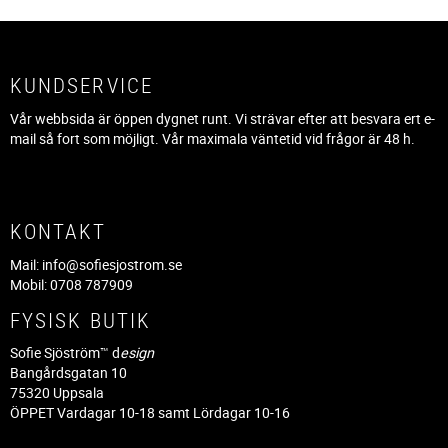
KUNDSERVICE
Vår webbsida är öppen dygnet runt. Vi strävar efter att besvara ert e-
mail så fort som möjligt. Vår maximala väntetid vid frågor är 48 h.
KONTAKT
Mail:
info@sofiesjostrom.se
Mobil: 0708 787909
FYSISK BUTIK
Sofie Sjöström™ d
esign
Bangårdsgatan 10
75320 Uppsala
ÖPPET Vardagar 10-18 samt Lördagar 10-16