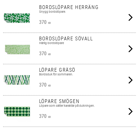
BORDSLÖPARE HERRÄNG
Snygg bordslöpare.
370
KR
BORDSLÖPARE SÖVALL
Härlig bordslöpare
370
KR
LÖPARE GRÄSÖ
Bordsduk för sommaren.
370
KR
LÖPARE SMÖGEN
Löpare som sätter karaktär på dukningen.
370
KR