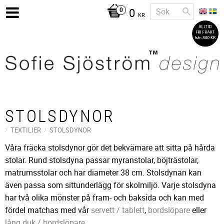
0
KR
STOLSDYNOR
TEXTILIER
STOLSDYNOR
Våra fräcka stolsdynor gör det bekvämare att sitta på hårda
stolar. Rund stolsdyna passar myranstolar, böjträstolar,
matrumsstolar och har diameter 38 cm. Stolsdynan kan
även passa som sittunderlägg för skolmiljö. Varje stolsdyna
har två olika mönster på fram- och baksida och kan med
fördel matchas med vår
servett / tablett
,
bordslöpare
eller
lång duk / bordslöpare
.