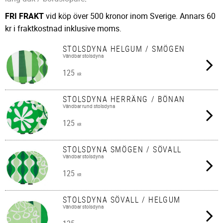
FRI FRAKT
vid köp över 500 kronor inom Sverige. Annars 60
kr i fraktkostnad inklusive moms.
STOLSDYNA HELGUM / SMÖGEN
Vändbar stolsdyna
125
KR
STOLSDYNA HERRÄNG / BÖNAN
Vändbar rund stolsdyna
125
KR
STOLSDYNA SMÖGEN / SÖVALL
Vändbar stolsdyna
125
KR
STOLSDYNA SÖVALL / HELGUM
Vändbar stolsdyna