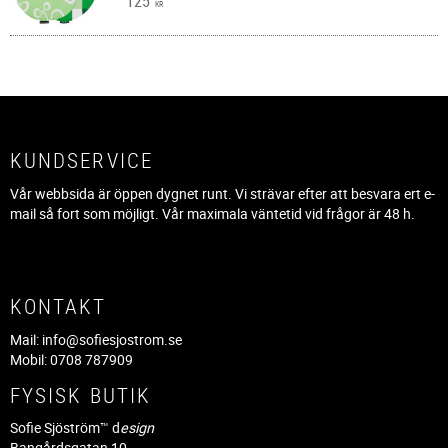
125
KR
KUNDSERVICE
Vår webbsida är öppen dygnet runt. Vi strävar efter att besvara ert e-
mail så fort som möjligt. Vår maximala väntetid vid frågor är 48 h.
KONTAKT
Mail:
info@sofiesjostrom.se
Mobil: 0708 787909
FYSISK BUTIK
Sofie Sjöström™ d
esign
Bangårdsgatan 10