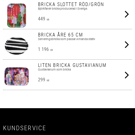
BRICKA SLOTTET RÖD/GRÖN
Björkfanér bricka producerad i Sverige.
449
KR
BRICKA ÅRE 65 CM
Serveringsbricka som passar Amanda stativ
1 196
KR
LITEN BRICKA GUSTAVIANUM
Gustavianum som bricka
299
KR
KUNDSERVICE