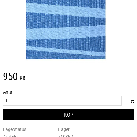
950
KR
Antal
st
Lagerstatus
I lager
Artikelnr
71085-1