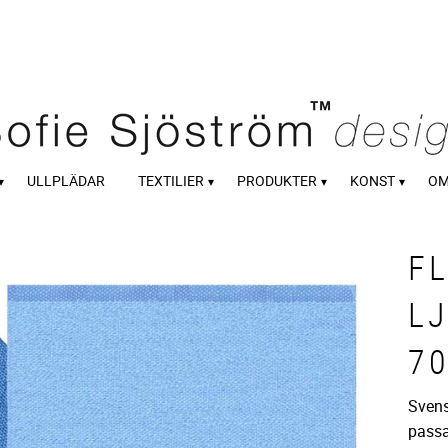
ULLPLÄDAR
TEXTILIER
PRODUKTER
KONST
OM
FL
L
7
Sven
pass