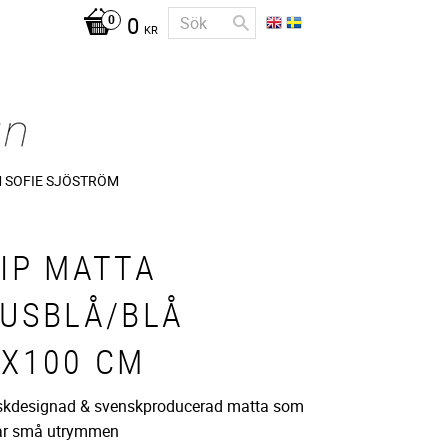
0
KR
 SOFIE SJÖSTRÖM
IP MATTA
JUSBLÅ/BLÅ
0X100 CM
skdesignad & svenskproducerad matta som
ar små utrymmen