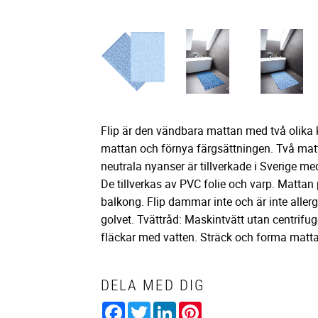
Flip är den vändbara mattan med två olika 
mattan och förnya färgsättningen. Två matto
neutrala nyanser är tillverkade i Sverige med 
De tillverkas av PVC folie och varp. Matta
balkong. Flip dammar inte och är inte aller
golvet. Tvättråd: Maskintvätt utan centrifu
fläckar med vatten. Sträck och forma mattan i
DELA MED DIG
Facebook
Twitter
LinkedIn
Pinterest