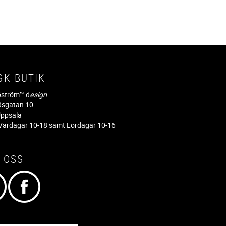
SK BUTIK
jöström™ d
esign
dsgatan 10
ppsala
ardagar 10-18 samt Lördagar 10-16
 OSS