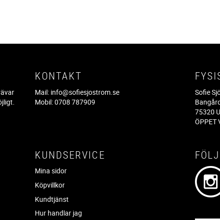
KONTAKT
FYSI
rävar
Mail:
info@sofiesjostrom.se
Sofie S
jligt.
Mobil: 0708 787909
Bangår
.
75320 U
ÖPPET V
KUNDSERVICE
FÖLJ
Mina sidor
Köpvillkor
Kundtjänst
Hur handlar jag