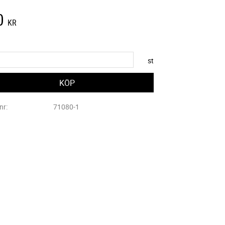
0
KR
st
lnr
71080-1