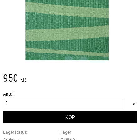
950
KR
Antal
st
Lagerstatus
I lager
Artikelnr
71085-3