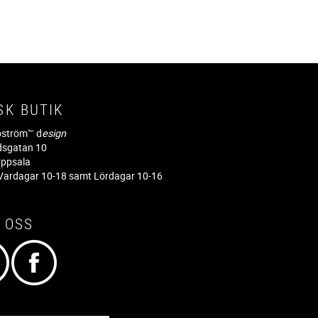
SK BUTIK
jöström™ d
esign
dsgatan 10
ppsala
ardagar 10-18 samt Lördagar 10-16
 OSS