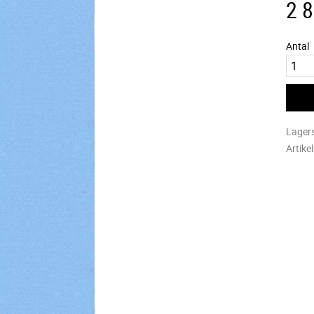
2 
Antal
Lager
Artike