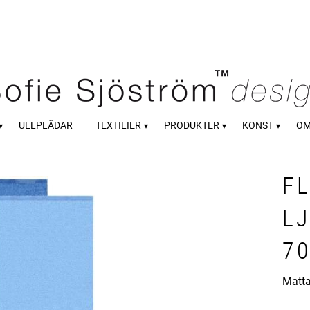
ULLPLÄDAR
TEXTILIER
PRODUKTER
KONST
OM
FL
L
7
Matta