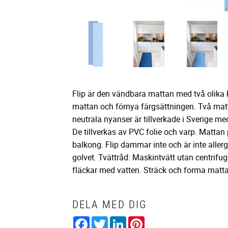
Flip är den vändbara mattan med två olika 
mattan och förnya färgsättningen. Två matto
neutrala nyanser är tillverkade i Sverige med 
De tillverkas av PVC folie och varp. Matta
balkong. Flip dammar inte och är inte aller
golvet. Tvättråd: Maskintvätt utan centrifu
fläckar med vatten. Sträck och forma mattan i
DELA MED DIG
Facebook
Twitter
LinkedIn
Pinterest