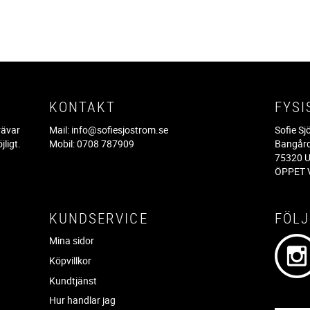
KONTAKT
FYSI
rävar
Mail:
info@sofiesjostrom.se
Sofie S
jligt.
Mobil: 0708 787909
Bangår
.
75320 U
ÖPPET V
KUNDSERVICE
FÖLJ
Mina sidor
Köpvillkor
Kundtjänst
Hur handlar jag