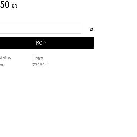
850
KR
st
status
I lager
lnr
73080-1