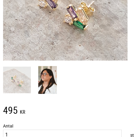
495
KR
Antal
st