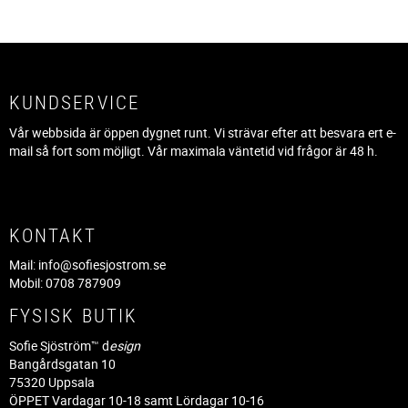
KUNDSERVICE
Vår webbsida är öppen dygnet runt. Vi strävar efter att besvara ert e-
mail så fort som möjligt. Vår maximala väntetid vid frågor är 48 h.
KONTAKT
Mail:
info@sofiesjostrom.se
Mobil: 0708 787909
FYSISK BUTIK
Sofie Sjöström™ d
esign
Bangårdsgatan 10
75320 Uppsala
ÖPPET Vardagar 10-18 samt Lördagar 10-16