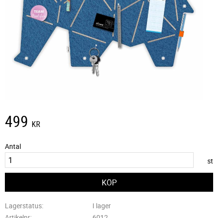
499
KR
Antal
st
Lagerstatus
I lager
Artikelnr
6012