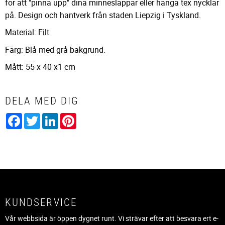
för att "pinna upp" dina minneslappar eller hänga tex nycklar
på. Design och hantverk från staden Liepzig i Tyskland.
Material: Filt
Färg: Blå med grå bakgrund.
Mått: 55 x 40 x1 cm
DELA MED DIG
Facebook
Twitter
LinkedIn
Pinterest
KUNDSERVICE
Vår webbsida är öppen dygnet runt. Vi strävar efter att besvara ert e-