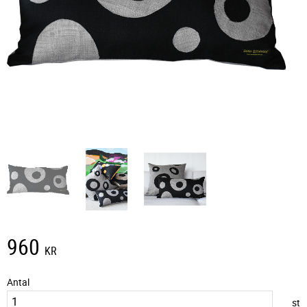
960
KR
Antal
st