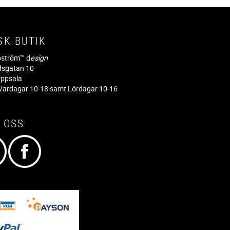
SK BUTIK
jöström™ d
esign
dsgatan 10
ppsala
ardagar 10-18 samt Lördagar 10-16
 OSS