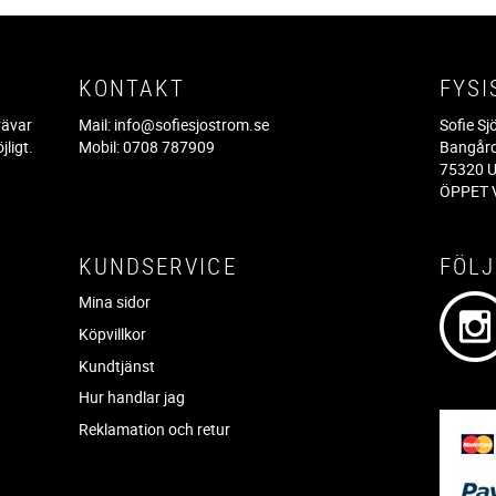
KONTAKT
FYSI
rävar
Mail:
info@sofiesjostrom.se
Sofie S
jligt.
Mobil: 0708 787909
Bangår
.
75320 U
ÖPPET V
KUNDSERVICE
FÖLJ
Mina sidor
Köpvillkor
Kundtjänst
Hur handlar jag
Reklamation och retur