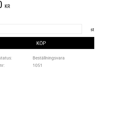
0
KR
st
status
Beställningsvara
lnr
1051