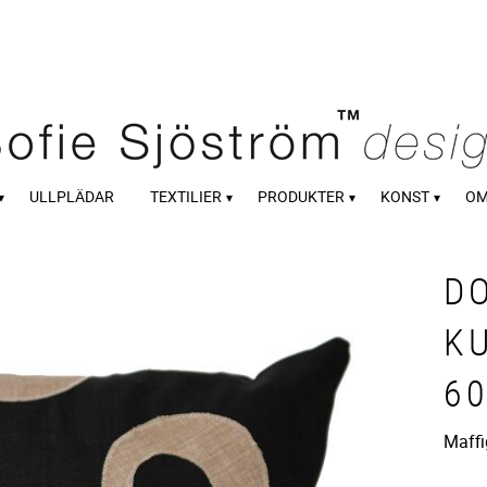
ULLPLÄDAR
TEXTILIER
PRODUKTER
KONST
OM
D
K
6
Maffi