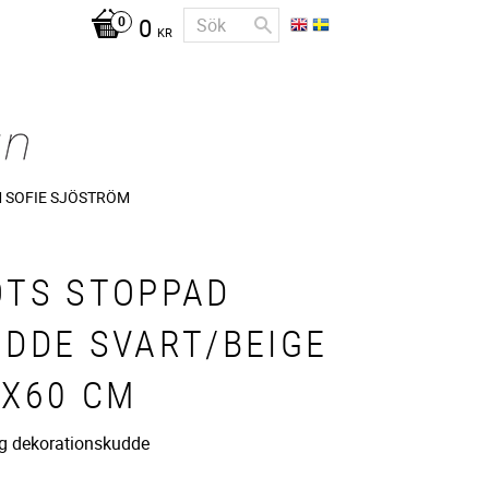
0
KR
 SOFIE SJÖSTRÖM
OTS STOPPAD
UDDE SVART/BEIGE
0X60 CM
g dekorationskudde