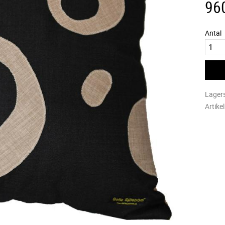
96
Antal
Lager
Artike