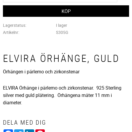
Lagerstatus
I lager
Artikelnr
S305G
ELVIRA ÖRHÄNGE, GULD
Örhängen i pärlemo och zirkonstenar
ELVIRA Örhänge i pärlemo och zirkonstenar. 925 Sterling
silver med guld plätering. Örhängena mäter 11 mm i
diameter.
DELA MED DIG
Facebook
Twitter
LinkedIn
Pinterest