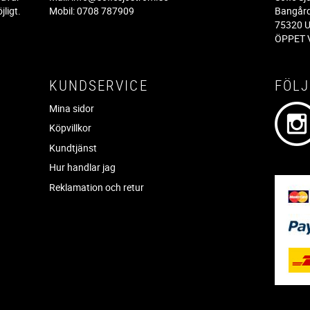
jligt.
Mobil: 0708 787909
Bangår
.
75320 U
ÖPPET V
KUNDSERVICE
FÖLJ
Mina sidor
Köpvillkor
Kundtjänst
Hur handlar jag
Reklamation och retur