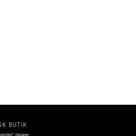
SK BUTIK
jöström™ d
esign