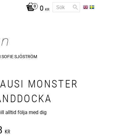
0
KR
 SOFIE SJÖSTRÖM
LAUSI MONSTER
ANDDOCKA
ll alltid följa med dig
8
KR