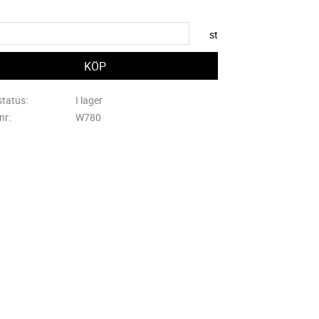
st
status
I lager
lnr
W780