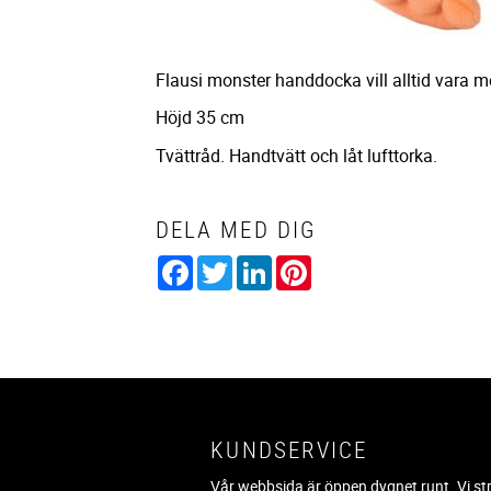
Flausi monster handdocka vill alltid vara m
Höjd 35 cm
Tvättråd. Handtvätt och låt lufttorka.
DELA MED DIG
Facebook
Twitter
LinkedIn
Pinterest
KUNDSERVICE
Vår webbsida är öppen dygnet runt. Vi st