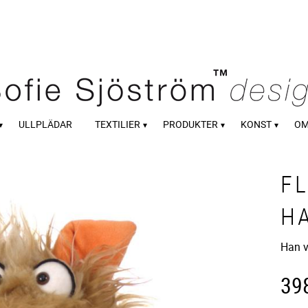
ULLPLÄDAR
TEXTILIER
PRODUKTER
KONST
OM
F
H
Han vi
39