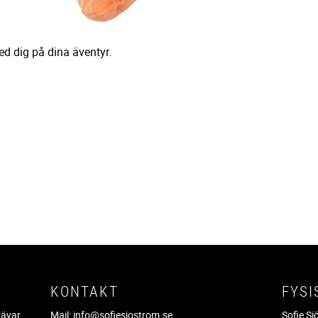
ed dig på dina äventyr.
KONTAKT
FYSI
rävar
Mail:
info@sofiesjostrom.se
Sofie S