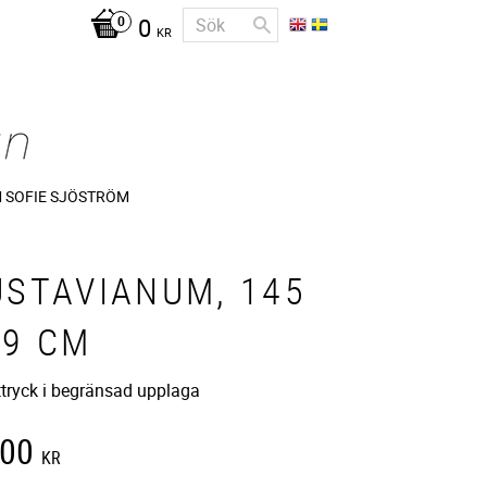
0
KR
 SOFIE SJÖSTRÖM
USTAVIANUM, 145
99 CM
tryck i begränsad upplaga
500
KR