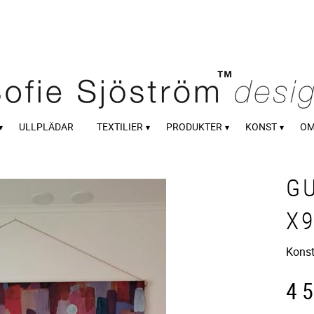
ULLPLÄDAR
TEXTILIER
PRODUKTER
KONST
OM
G
X
Konst
4 