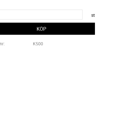
st
lnr
K500