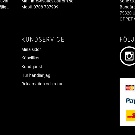
rävar
Mail:
info@sofiesjostrom.se
Sofie S
jligt.
Mobil: 0708 787909
Bangår
.
75320 U
ÖPPET V
KUNDSERVICE
FÖLJ
Mina sidor
Köpvillkor
Kundtjänst
Hur handlar jag
Reklamation och retur