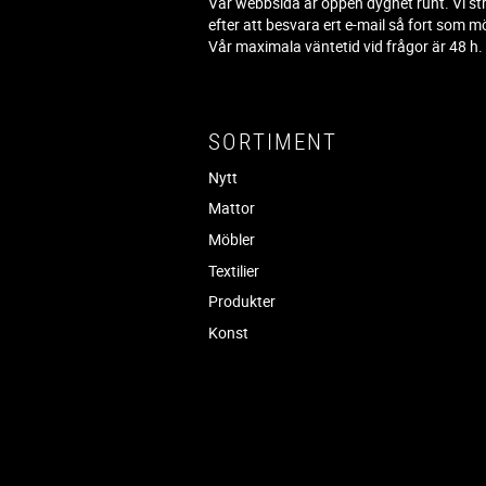
Vår webbsida är öppen dygnet runt. Vi st
efter att besvara ert e-mail så fort som mö
Vår maximala väntetid vid frågor är 48 h
SORTIMENT
Nytt
Mattor
Möbler
Textilier
Produkter
Konst