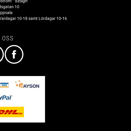
jöström™ d
esign
dsgatan 10
ppsala
ardagar 10-18 samt Lördagar 10-16
 OSS