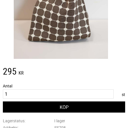
295
KR
Antal
st
Lagerstatus
I lager
Artikelnr
SS708