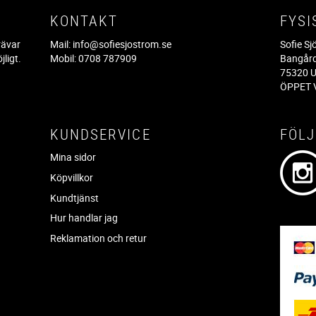
KONTAKT
FYSI
rävar
Mail:
info@sofiesjostrom.se
Sofie S
jligt.
Mobil: 0708 787909
Bangår
.
75320 U
ÖPPET V
KUNDSERVICE
FÖLJ
Mina sidor
Köpvillkor
Kundtjänst
Hur handlar jag
Reklamation och retur