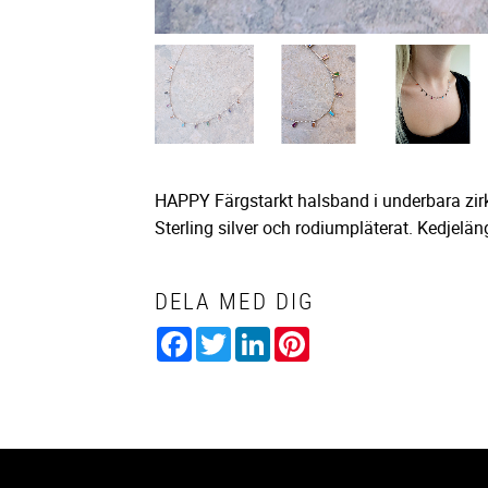
HAPPY Färgstarkt halsband i underbara zirk
Sterling silver och rodiumpläterat. Kedjelän
DELA MED DIG
Facebook
Twitter
LinkedIn
Pinterest