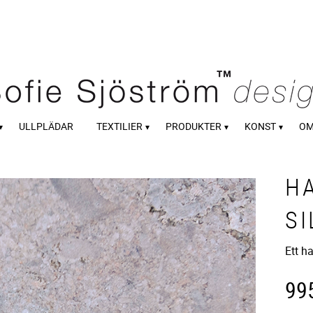
ULLPLÄDAR
TEXTILIER
PRODUKTER
KONST
OM
H
SI
Ett h
99