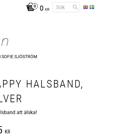
0
KR
 SOFIE SJÖSTRÖM
APPY HALSBAND,
LVER
alsband att älska!
5
KR