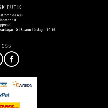
SK BUTIK
jöström™ d
esign
dsgatan 10
ppsala
ardagar 10-18 samt Lördagar 10-16
 OSS