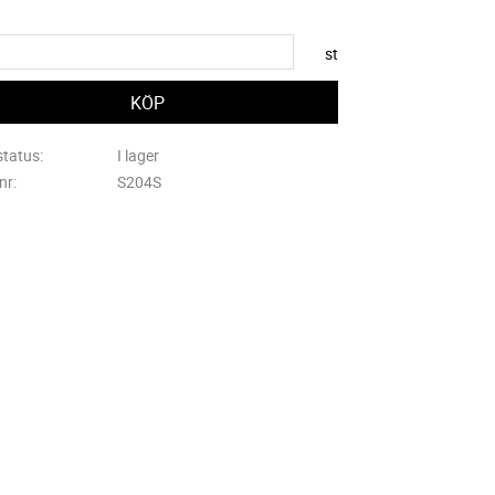
st
status
I lager
lnr
S204S