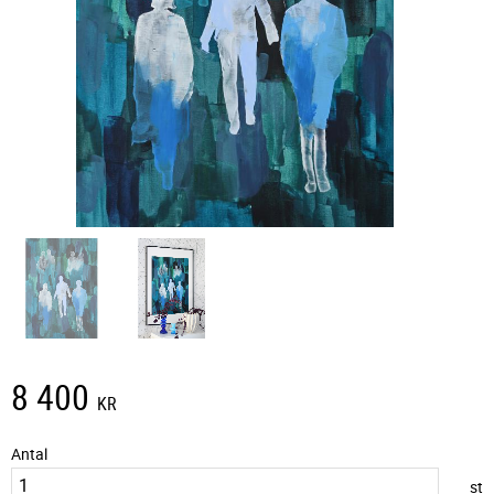
8 400
KR
Antal
st