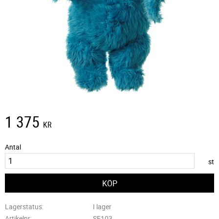
1 375
KR
Antal
st
Lagerstatus
I lager
Artikelnr
SE103