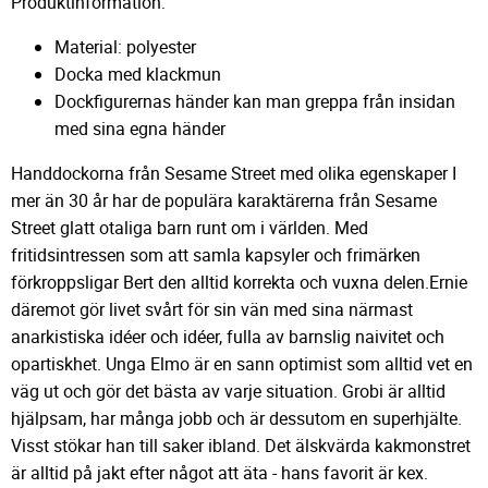
Produktinformation:
Material: polyester
Docka med klackmun
Dockfigurernas händer kan man greppa från insidan
med sina egna händer
Handdockorna från Sesame Street med olika egenskaper I
mer än 30 år har de populära karaktärerna från Sesame
Street glatt otaliga barn runt om i världen. Med
fritidsintressen som att samla kapsyler och frimärken
förkroppsligar Bert den alltid korrekta och vuxna delen.Ernie
däremot gör livet svårt för sin vän med sina närmast
anarkistiska idéer och idéer, fulla av barnslig naivitet och
opartiskhet. Unga Elmo är en sann optimist som alltid vet en
väg ut och gör det bästa av varje situation. Grobi är alltid
hjälpsam, har många jobb och är dessutom en superhjälte.
Visst stökar han till saker ibland. Det älskvärda kakmonstret
är alltid på jakt efter något att äta - hans favorit är kex.