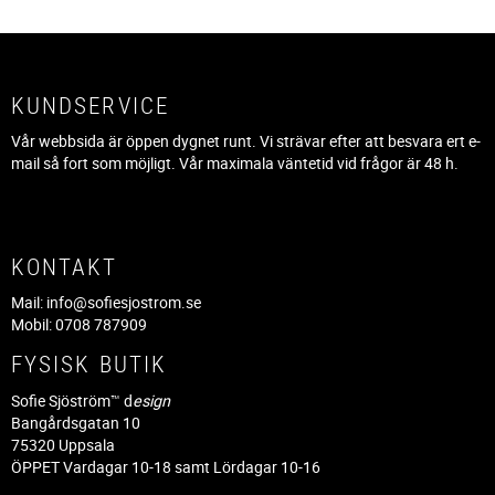
KUNDSERVICE
Vår webbsida är öppen dygnet runt. Vi strävar efter att besvara ert e-
mail så fort som möjligt. Vår maximala väntetid vid frågor är 48 h.
KONTAKT
Mail:
info@sofiesjostrom.se
Mobil: 0708 787909
FYSISK BUTIK
Sofie Sjöström™ d
esign
Bangårdsgatan 10
75320 Uppsala
ÖPPET Vardagar 10-18 samt Lördagar 10-16