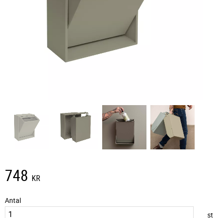
748
KR
Antal
st