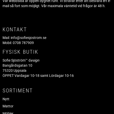
Vår webbsida är öppen dygnet runt. Vi strävar efter att besvara ert e-
mail så fort som möjligt. Vår maximala väntetid vid frågor är 48 h.
KONTAKT
Mail:
info@sofiesjostrom.se
Mobil: 0708 787909
FYSISK BUTIK
Sofie Sjöström™ d
esign
Bangårdsgatan 10
75320 Uppsala
ÖPPET Vardagar 10-18 samt Lördagar 10-16
SORTIMENT
Nytt
Mattor
Möbler