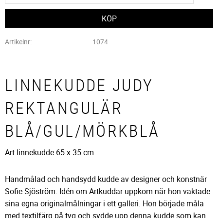
Artikelnr
1074
LINNEKUDDE JUDY
REKTANGULÄR
BLÅ/GUL/MÖRKBLÅ
Art linnekudde 65 x 35 cm
Handmålad och handsydd kudde av designer och konstnär
Sofie Sjöström. Idén om Artkuddar uppkom när hon vaktade
sina egna originalmålningar i ett galleri. Hon började måla
med textilfärg på tyg och sydde upp denna kudde som kan