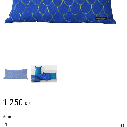
1 250
KR
Antal
st