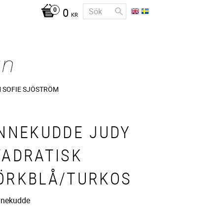
0
KR
 SOFIE SJÖSTRÖM
INNEKUDDE JUDY
VADRATISK
ÖRKBLÅ/TURKOS
innekudde