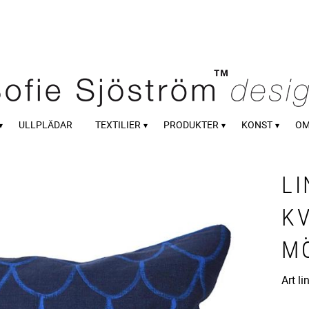
ULLPLÄDAR
TEXTILIER
PRODUKTER
KONST
OM
L
K
M
Art l