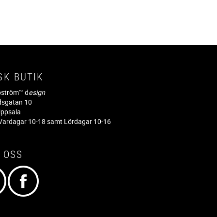
SK BUTIK
jöström™ d
esign
dsgatan 10
ppsala
ardagar 10-18 samt Lördagar 10-16
 OSS