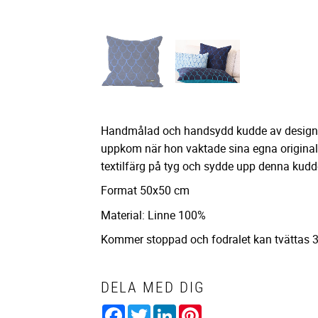
Handmålad och handsydd kudde av designer
uppkom när hon vaktade sina egna originalm
textilfärg på tyg och sydde upp denna kudd
Format 50x50 cm
Material: Linne 100%
Kommer stoppad och fodralet kan tvättas 30
DELA MED DIG
Facebook
Twitter
LinkedIn
Pinterest