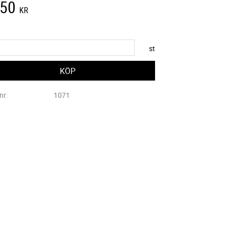
250
KR
st
lnr
1071