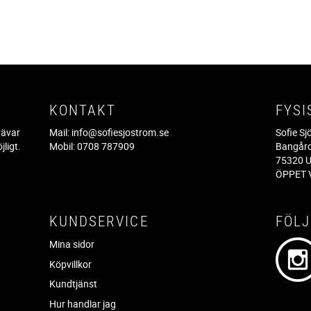
KONTAKT
FYSI
rävar
Mail:
info@sofiesjostrom.se
Sofie S
jligt.
Mobil: 0708 787909
Bangår
.
75320 U
ÖPPET V
KUNDSERVICE
FÖLJ
Mina sidor
Köpvillkor
Kundtjänst
Hur handlar jag