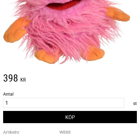
398
KR
Antal
st
Artikelnr
W888