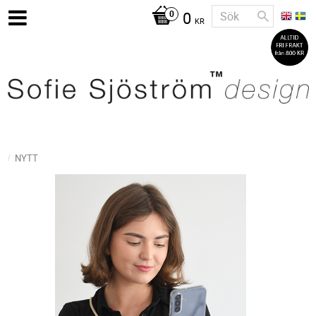
0
KR
NYTT