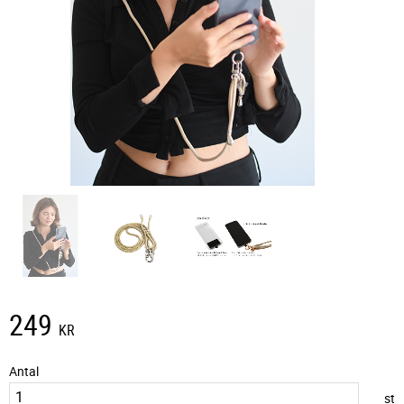
249
KR
Antal
st