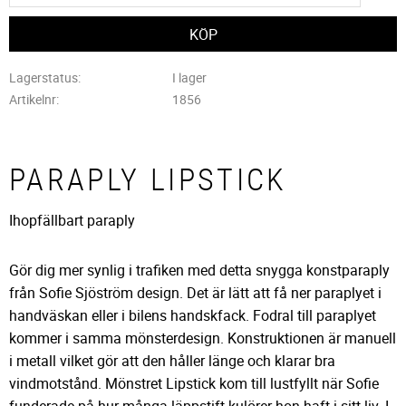
Lagerstatus
I lager
Artikelnr
1856
PARAPLY LIPSTICK
Ihopfällbart paraply
Gör dig mer synlig i trafiken med detta snygga konstparaply
från Sofie Sjöström design. Det är lätt att få ner paraplyet i
handväskan eller i bilens handskfack. Fodral till paraplyet
kommer i samma mönsterdesign. Konstruktionen är manuell
i metall vilket gör att den håller länge och klarar bra
vindmotstånd. Mönstret Lipstick kom till lustfyllt när Sofie
funderade på hur många läppstift kulörer hon haft i sitt liv. I