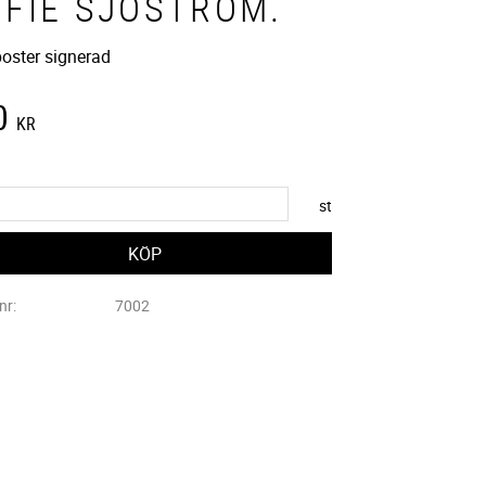
OFIE SJÖSTRÖM.
poster signerad
0
KR
st
lnr
7002