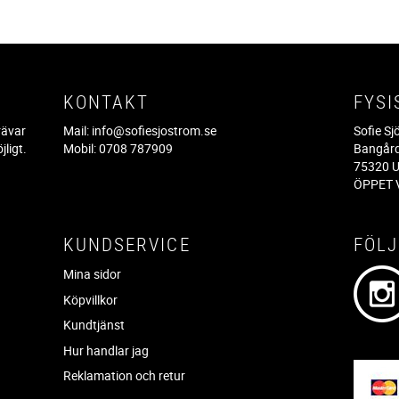
KONTAKT
FYSI
rävar
Mail:
info@sofiesjostrom.se
Sofie S
jligt.
Mobil: 0708 787909
Bangår
.
75320 U
ÖPPET V
KUNDSERVICE
FÖLJ
Mina sidor
Köpvillkor
Kundtjänst
Hur handlar jag
Reklamation och retur