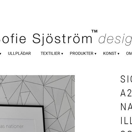
ULLPLÄDAR
TEXTILIER
PRODUKTER
KONST
OM
S
A
N
IL