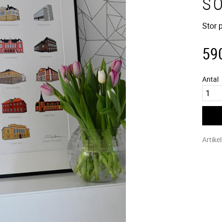
S
Stor 
59
Antal
Artike