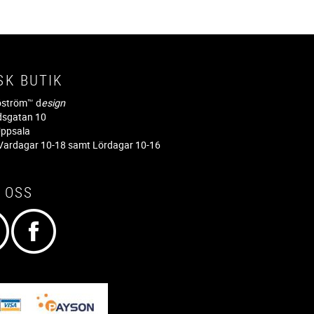
SK BUTIK
jöström™ d
esign
dsgatan 10
ppsala
ardagar 10-18 samt Lördagar 10-16
 OSS