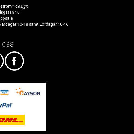
jöström™ d
esign
dsgatan 10
ppsala
ardagar 10-18 samt Lördagar 10-16
 OSS