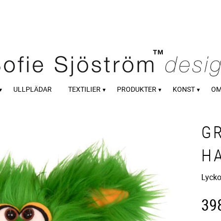
ULLPLÄDAR
TEXTILIER
PRODUKTER
KONST
OM
G
H
Lyck
39