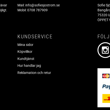
rävar
Mail:
info@sofiesjostrom.se
Sofie S
jligt.
Mobil: 0708 787909
Bangår
.
75320 U
ÖPPET V
KUNDSERVICE
FÖLJ
Mina sidor
Köpvillkor
Kundtjänst
Hur handlar jag
Reklamation och retur