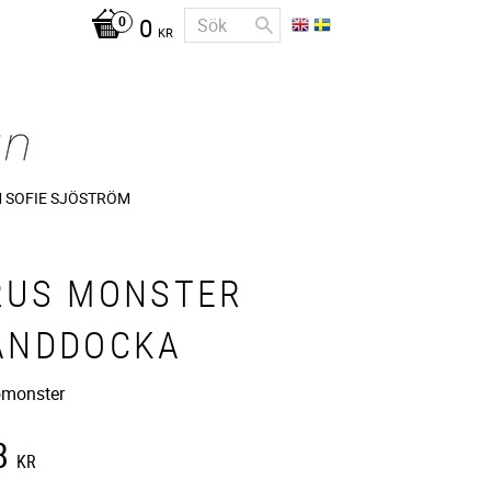
0
KR
 SOFIE SJÖSTRÖM
RUS MONSTER
ANDDOCKA
omonster
8
KR