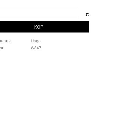
st
status
I lager
lnr
W847