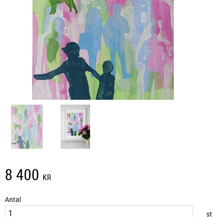
8 400
KR
Antal
st