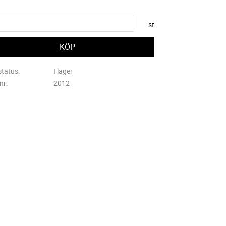
st
status
I lager
lnr
2012