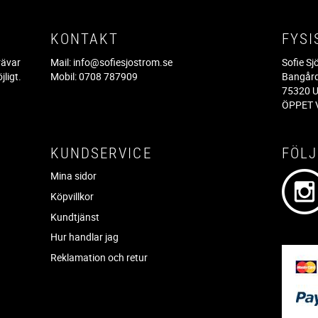
KONTAKT
FYSI
rävar
Mail:
info@sofiesjostrom.se
Sofie S
jligt.
Mobil: 0708 787909
Bangår
.
75320 U
ÖPPET V
KUNDSERVICE
FÖLJ
Mina sidor
Köpvillkor
Kundtjänst
Hur handlar jag
Reklamation och retur