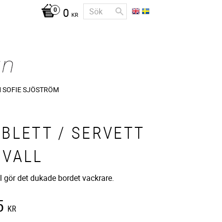
0
KR
 SOFIE SJÖSTRÖM
BLETT / SERVETT
ÖVALL
l gör det dukade bordet vackrare.
5
KR