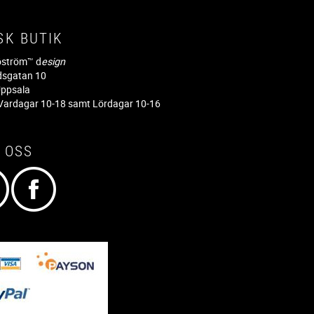
SK BUTIK
jöström™ d
esign
dsgatan 10
ppsala
ardagar 10-18 samt Lördagar 10-16
 OSS