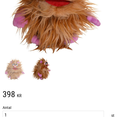
398
KR
Antal
st