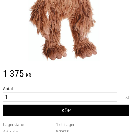
1 375
KR
Antal
st
Lagerstatus
1 st i lager
Artikelnr
WS678