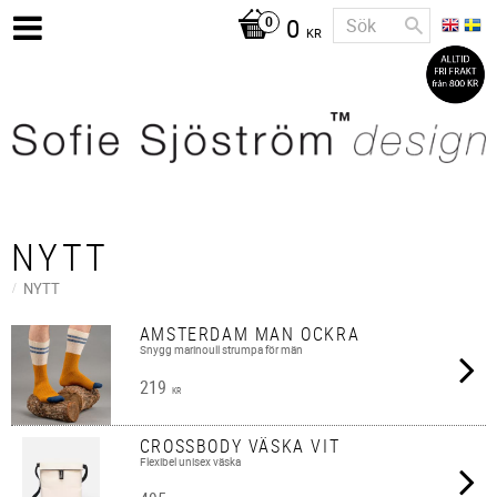
0
KR
NYTT
NYTT
AMSTERDAM MAN OCKRA
Snygg marinoull strumpa för män
219
KR
CROSSBODY VÄSKA VIT
Flexibel unisex väska