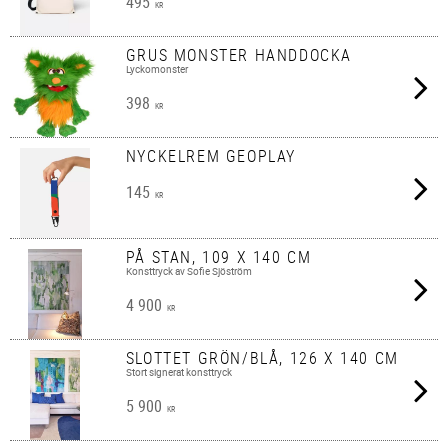
495
KR
GRUS MONSTER HANDDOCKA
Lyckomonster
398
KR
NYCKELREM GEOPLAY
145
KR
PÅ STAN, 109 X 140 CM
Konsttryck av Sofie Sjöström
4 900
KR
SLOTTET GRÖN/BLÅ, 126 X 140 CM
Stort signerat konsttryck
5 900
KR