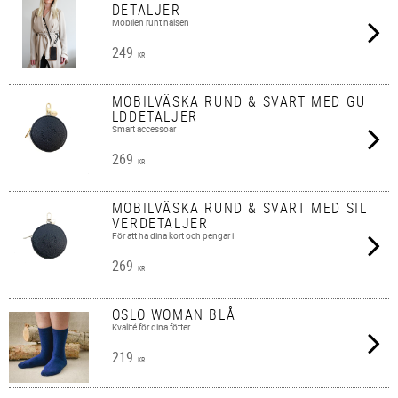
DETALJER
Mobilen runt halsen
249
KR
MOBILVÄSKA RUND & SVART MED GU
LDDETALJER
Smart accessoar
269
KR
MOBILVÄSKA RUND & SVART MED SIL
VERDETALJER
För att ha dina kort och pengar i
269
KR
OSLO WOMAN BLÅ
Kvalité för dina fötter
219
KR