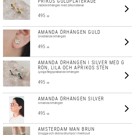
PRIKOS GULDPLÄTERADE
Vackra örhängen med zirkonstenar.
495
KR
AMANDA ÖRHÄNGEN GULD
Gnistrande örhängen
495
KR
AMANDA ÖRHÄNGEN I SILVER MED G
RÖN, LILA OCH APRIKOS STEN
Lyxiga färgsprakande örhängen
495
KR
AMANDA ÖRHÄNGEN SILVER
Amanda örhängen
495
KR
AMSTERDAM MAN BRUN
Snygga och sköna strumpor i merinoull