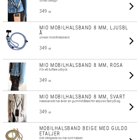
Smart design
349
KR
MIO MOBILHALSBAND 8 MM, LJUSBL
Å
unisex mobilhalsband
349
KR
MIO MOBILHALSBAND 8 MM, ROSA
För ett tuffare uttryck
349
KR
MIO MOBILHALSBAND 8 MM, SVART
Halsbandet har även en gummihållare för airpods fäst på sig.
349
KR
MOBILHALSBAND BEIGE MED GULDD
ETALJER
Det viktigaste du har runt halsen