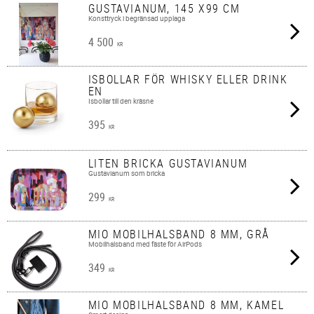
GUSTAVIANUM, 145 X99 CM
Konsttryck i begränsad upplaga
4 500
KR
ISBOLLAR FÖR WHISKY ELLER DRINK
EN
Isbollar till den kräsne
395
KR
LITEN BRICKA GUSTAVIANUM
Gustavianum som bricka
299
KR
MIO MOBILHALSBAND 8 MM, GRÅ
Mobilhalsband med fäste för AirPods
349
KR
MIO MOBILHALSBAND 8 MM, KAMEL