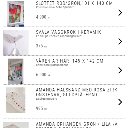
SLOTTET RÖD/GRÖN,101 X 140 CM
Konstbonad av Sofie Sjöström
4 900
KR
SVALA VÄGGKROK I KERAMIK
En skulptur och en kapphängare i ett.
375
KR
VÅREN ÄR HÄR, 145 X 142 CM
Konst som ljudabsorbent
6 900
KR
AMANDA HALSBAND MED ROSA ZIRK
ONSTENAR, GULDPLÄTERAD.
Ljuvligt halsband
995
KR
AMANDA ÖRHÄNGEN GRÖN / LILA /A