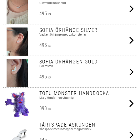
Glittrande halsband
495
KR
SOFIA ÖRHÄNGE SILVER
Vackert örhänge med zirkonstenar
495
KR
SOFIA ÖRHÄNGEN GULD
För festen
495
KR
TOFU MONSTER HANDDOCKA
Lite glömsk men charmig
398
KR
TÅRTSPADE ASKUNGEN
Tårtspade med löstagbar magnetklack
445