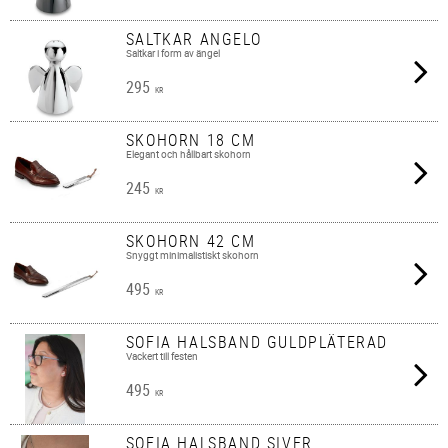
SALTKAR ANGELO
Saltkar i form av ängel
295
KR
SKOHORN 18 CM
Elegant och hållbart skohorn
245
KR
SKOHORN 42 CM
Snyggt minimalistiskt skohorn
495
KR
SOFIA HALSBAND GULDPLÄTERAD
Vackert till festen
495
KR
SOFIA HALSBAND SIVER