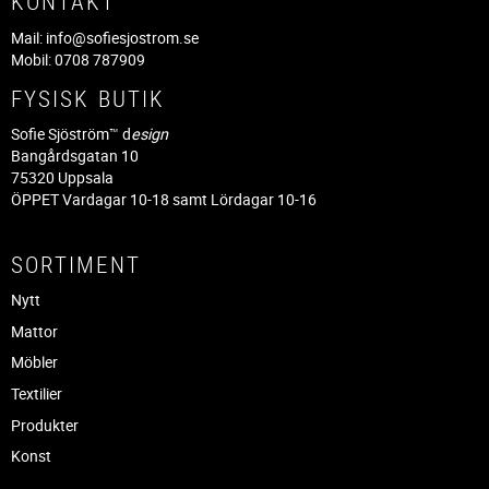
KONTAKT
Mail:
info@sofiesjostrom.se
Mobil: 0708 787909
FYSISK BUTIK
Sofie Sjöström™ d
esign
Bangårdsgatan 10
75320 Uppsala
ÖPPET Vardagar 10-18 samt Lördagar 10-16
SORTIMENT
Nytt
Mattor
Möbler
Textilier
Produkter
Konst