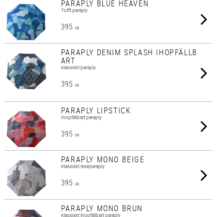
PARAPLY BLUE HEAVEN
Tufft paraply
395
KR
PARAPLY DENIM SPLASH IHOPFÄLLB
ART
Klassiskt paraply
395
KR
PARAPLY LIPSTICK
Ihopfällbart paraply
395
KR
PARAPLY MONO BEIGE
Klassiskt reseparaply
395
KR
PARAPLY MONO BRUN
Klassiskt ihopfällbart paraply