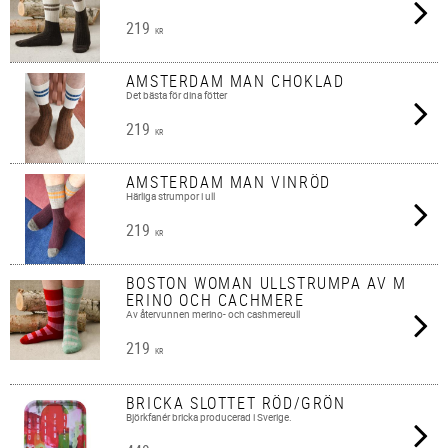
219
KR
AMSTERDAM MAN CHOKLAD
Det bästa för dina fötter
219
KR
AMSTERDAM MAN VINRÖD
Härliga strumpor i ull
219
KR
BOSTON WOMAN ULLSTRUMPA AV M
ERINO OCH CACHMERE
Av återvunnen merino- och cashmereull
219
KR
BRICKA SLOTTET RÖD/GRÖN
Björkfanér bricka producerad i Sverige.