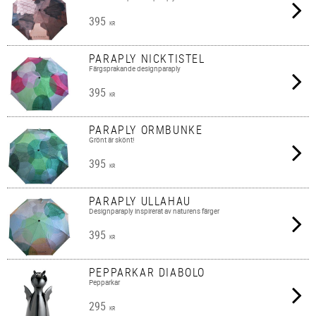
395
KR
PARAPLY NICKTISTEL
Färgsprakande designparaply
395
KR
PARAPLY ORMBUNKE
Grönt är skönt!
395
KR
PARAPLY ULLAHAU
Designparaply inspirerat av naturens färger
395
KR
PEPPARKAR DIABOLO
Pepparkar
295
KR