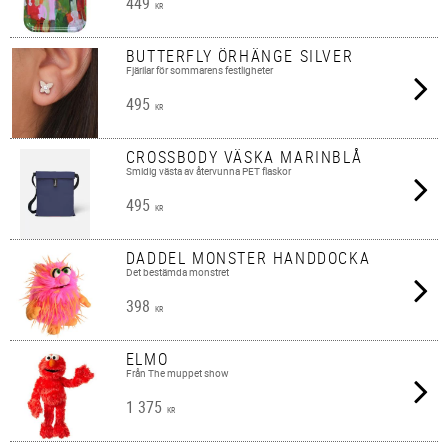
449
KR
BUTTERFLY ÖRHÄNGE SILVER
Fjärilar för sommarens festligheter
495
KR
CROSSBODY VÄSKA MARINBLÅ
Smidig västa av återvunna PET flaskor
495
KR
DADDEL MONSTER HANDDOCKA
Det bestämda monstret
398
KR
ELMO
Från The muppet show
1 375
KR